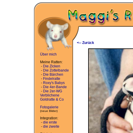
<-- Zurück
Über mich
Meine Ratten:
-
Die Zicken
-
Die Zottelbande
-
Die Bärchen
-
Findelratte
-
Roxy's Babys
-
Die 4er-Bande
-
Die 2er-WG
Verblichene
Goldratte & Co
Fotogalerie
(neue Bilder)
Integration:
-
die erste
-
die zweite