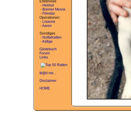
Erlebnisse
-
Helmut
-
Bremer Messe
-
Filmstar
Operationen:
-
Lisanne
-
Aaron
Sonstiges
-
Notfallratten
-
Käfige
Gästebuch
Forum
Links
M@il mir...
Disclaimer
HOME