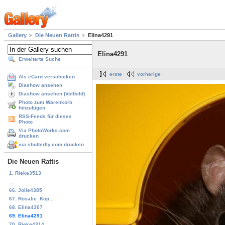
Gallery
Die Neuen Rattis
Elina4291
Elina4291
Erweiterte Suche
erste
vorherige
Als eCard verschicken
Diashow ansehen
Diashow ansehen (Vollbild)
Photo zum Warenkorb
hinzufügen
RSS-Feeds für dieses
Photo
Via PhotoWorks.com
drucken
via shutterfly.com drucken
Die Neuen Rattis
1. Rieke3513
...
66. Jolie4385
67. Rosalie_Kop...
68. Elina4307
69. Elina4291
70. Rieke4314