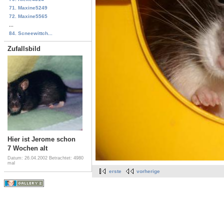
71. Maxine5249
72. Maxine5565
...
84. Scneewittch...
Zufallsbild
Hier ist Jerome schon
7 Wochen alt
Datum: 26.04.2002
Betrachtet: 4980
mal
erste
vorherige