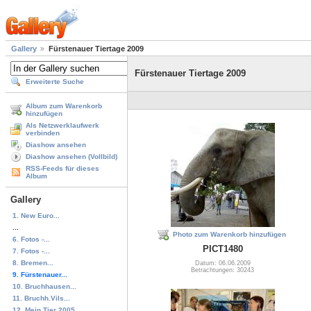
Gallery
Fürstenauer Tiertage 2009
Fürstenauer Tiertage 2009
Erweiterte Suche
Album zum Warenkorb
hinzufügen
Als Netzwerklaufwerk
verbinden
Diashow ansehen
Diashow ansehen (Vollbild)
RSS-Feeds für dieses
Album
Gallery
1. New Euro...
...
Photo zum Warenkorb hinzufügen
6. Fotos -...
PICT1480
7. Fotos -...
8. Bremen...
Datum: 06.06.2009
Betrachtungen: 30243
9. Fürstenauer...
10. Bruchhausen...
11. Bruchh.Vils...
12. Mein Tier 2005