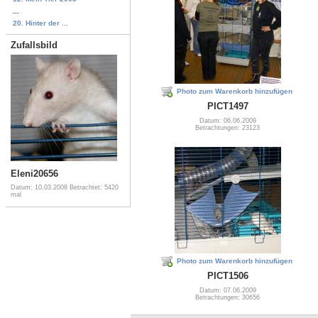
...
20. Hinter der ...
Zufallsbild
Photo zum Warenkorb hinzufügen
PICT1497
Datum: 06.06.2009
Betrachtungen: 23123
Eleni20656
Datum: 10.03.2008
Betrachtet: 5420
mal
Photo zum Warenkorb hinzufügen
PICT1506
Datum: 07.06.2009
Betrachtungen: 30656