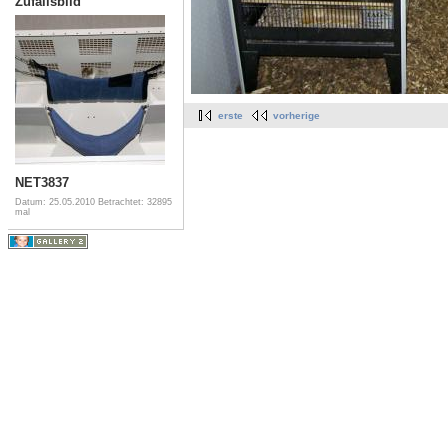
Zufallsbild
erste
vorherige
NET3837
Datum: 25.05.2010
Betrachtet: 32895
mal