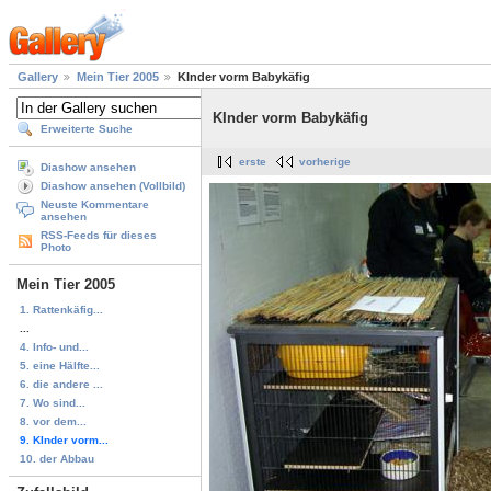
Gallery
Mein Tier 2005
KInder vorm Babykäfig
KInder vorm Babykäfig
Erweiterte Suche
erste
vorherige
Diashow ansehen
Diashow ansehen (Vollbild)
Neuste Kommentare
ansehen
RSS-Feeds für dieses
Photo
Mein Tier 2005
1. Rattenkäfig...
...
4. Info- und...
5. eine Hälfte...
6. die andere ...
7. Wo sind...
8. vor dem...
9. KInder vorm...
10. der Abbau