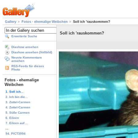
Gallery
Fotos - ehemalige Weibchen
Soll ich 'rauskommen?
Soll ich 'rauskommen?
Erweiterte Suche
Diashow ansehen
Diashow ansehen (Vollbild)
Neuste Kommentare
ansehen
RSS-Feeds für dieses
Photo
Fotos - ehemalige
Weibchen
1. Soll ich...
2. Ich bin die...
3. Zottel-Carmen
4. Zottel-Carmen
5. Süße Carmen
6. Eileen
7. Eileen auf ...
...
94. PICT3994