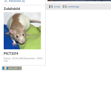
21. P9020350 (2)
erste
vorherige
Zufallsbild
PICT3374
Datum: 29.04.2009
Betrachtet: 22421
mal