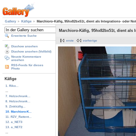
Gallery
Käfige
Marchioro-Käfig, 95hx82bx51t, dient als Integrations- oder Not
Marchioro-Käfig, 95hx82bx51t, dient als I
Erweiterte Suche
erste
vorherige
Diashow ansehen
Diashow ansehen (Vollbild)
Neuste Kommentare
ansehen
RSS-Feeds für dieses
Photo
Käfige
1. Riko...
...
7. Holzschrank...
8. Holzschrank...
9. Zinkkäfig...
10. Marchioro-K...
11. RZV_Rattent...
12. a_NET3
13. a_NET2
...