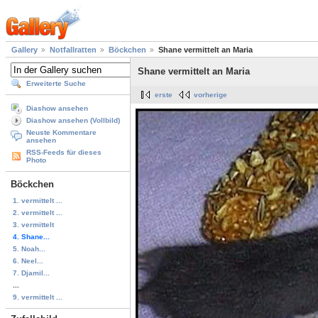
Gallery
Notfallratten
Böckchen
Shane vermittelt an Maria
Shane vermittelt an Maria
Erweiterte Suche
erste
vorherige
Diashow ansehen
Diashow ansehen (Vollbild)
Neuste Kommentare
ansehen
RSS-Feeds für dieses
Photo
Böckchen
1. vermittelt ...
2. vermittelt ...
3. vermittelt
4. Shane...
5. Noah...
6. Neel...
7. Djamil...
...
9. vermittelt ...