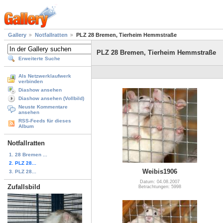
Gallery
Notfallratten
PLZ 28 Bremen, Tierheim Hemmstraße
PLZ 28 Bremen, Tierheim Hemmstraße
Erweiterte Suche
Als Netzwerklaufwerk
verbinden
Diashow ansehen
Diashow ansehen (Vollbild)
Neuste Kommentare
ansehen
RSS-Feeds für dieses
Album
Notfallratten
1. 28 Bremen ...
2. PLZ 28...
Weibis1906
3. PLZ 28...
Datum: 04.08.2007
Zufallsbild
Betrachtungen: 5998