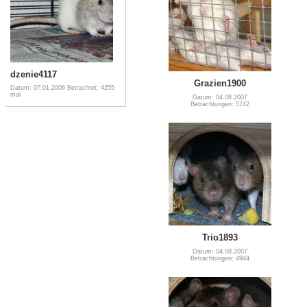
dzenie4117
Grazien1900
Datum: 07.01.2006
Betrachtet: 4255
mal
Datum: 04.08.2007
Betrachtungen: 5742
Trio1893
Datum: 04.08.2007
Betrachtungen: 4944