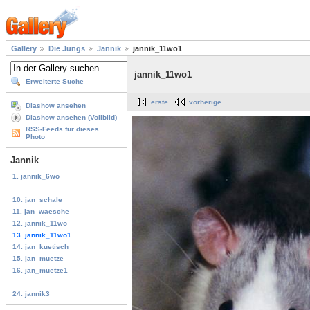
Gallery
Die Jungs
Jannik
jannik_11wo1
jannik_11wo1
Erweiterte Suche
erste
vorherige
Diashow ansehen
Diashow ansehen (Vollbild)
RSS-Feeds für dieses
Photo
Jannik
1. jannik_6wo
...
10. jan_schale
11. jan_waesche
12. jannik_11wo
13. jannik_11wo1
14. jan_kuetisch
15. jan_muetze
16. jan_muetze1
...
24. jannik3