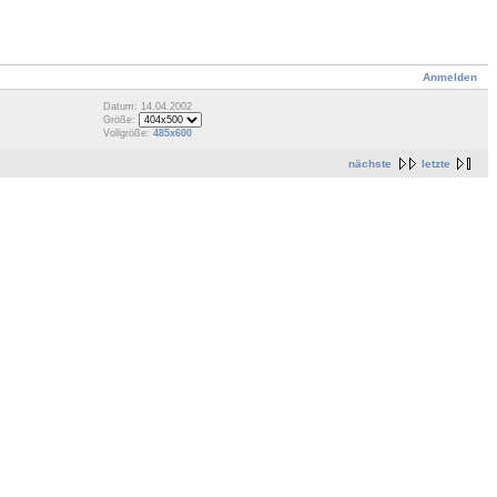
Anmelden
Datum: 14.04.2002
Größe:
Vollgröße:
485x600
nächste
letzte