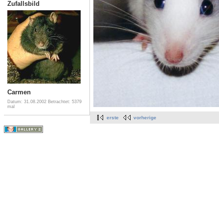
Zufallsbild
Carmen
Datum: 31.08.2002
Betrachtet: 5379
mal
erste
vorherige