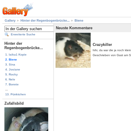
Gallery
Hinter der Regenbogenbrücke...
Biene
Neuste Kommentare
Erweiterte Suche
Hinter der
Crazykiller
Regenbogenbrücke...
hihi, da war die ja noch klei
1. laika1 Kopie
Geschrieben von Gast am S
2. Biene
3. Sina
4. Josiane
5. Rocky
6. Nele
7. Bonnie
...
13. Pünktchen
Zufallsbild