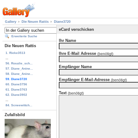
Gallery
Die Neuen Rattis
Diane3720
eCard verschicken
Erweiterte Suche
Ihr Name
Die Neuen Rattis
1. Rieke3513
Ihre E-Mail Adresse
(benötigt)
...
56. Rosalie_sch...
Empfänger Name
57. Diane_Anine...
58. Diane_Anine...
59. Diane3720
Empfänger E-Mail-Adresse
(benötigt)
60. Diane3756
61. Diane3763
Text
(benötigt)
62. Diane3902
...
84. Scneewittch...
Zufallsbild