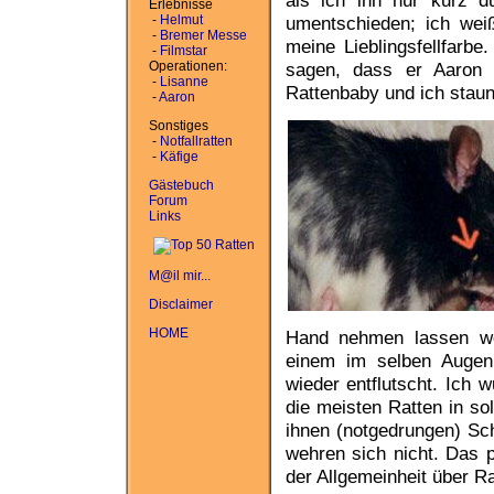
als ich ihn nur kurz d
Erlebnisse
-
Helmut
umentschieden; ich wei
-
Bremer Messe
meine Lieblingsfellfarb
-
Filmstar
Operationen:
sagen, dass er Aaron 
-
Lisanne
Rattenbaby und ich staun
-
Aaron
Sonstiges
-
Notfallratten
-
Käfige
Gästebuch
Forum
Links
M@il mir...
Disclaimer
HOME
Hand nehmen lassen wol
einem im selben Augen
wieder entflutscht. Ich 
die meisten Ratten in so
ihnen (notgedrungen) Sch
wehren sich nicht. Das p
der Allgemeinheit über Ra