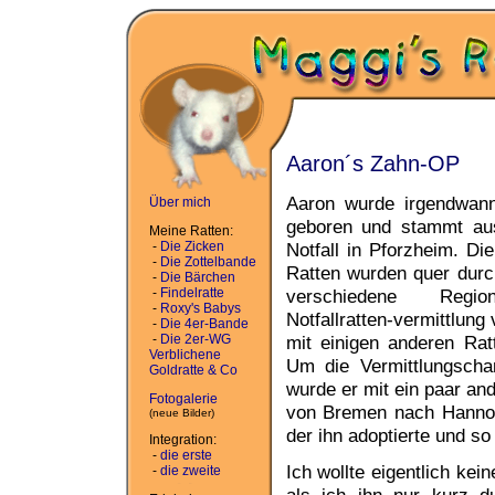
Aaron´s Zahn-OP
Aaron wurde irgendwan
Über mich
geboren und stammt au
Meine Ratten:
-
Die Zicken
Notfall in Pforzheim. D
-
Die Zottelbande
Ratten wurden quer durc
-
Die Bärchen
-
Findelratte
verschiedene Regio
-
Roxy's Babys
Notfallratten-vermittlung 
-
Die 4er-Bande
-
Die 2er-WG
mit einigen anderen Ra
Verblichene
Um die Vermittlungscha
Goldratte & Co
wurde er mit ein paar a
Fotogalerie
von Bremen nach Hannov
(neue Bilder)
der ihn adoptierte und 
Integration:
-
die erste
Ich wollte eigentlich ke
-
die zweite