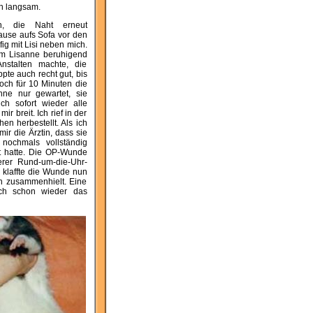
ch langsam.
, die Naht erneut
ause aufs Sofa vor den
ig mit Lisi neben mich.
 um Lisanne beruhigend
nstalten machte, die
pte auch recht gut, bis
ch für 10 Minuten die
nne nur gewartet, sie
ch sofort wieder alle
r breit. Ich rief in der
n herbestellt. Als ich
ir die Ärztin, dass sie
nochmals vollständig
nt hatte. Die OP-Wunde
erer Rund-um-die-Uhr-
 klaffte die Wunde nun
ch zusammenhielt. Eine
ch schon wieder das