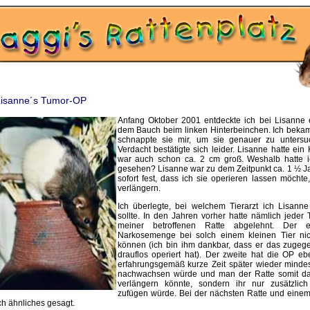
isanne´s Tumor-OP
Anfang Oktober 2001 entdeckte ich bei Lisanne 
dem Bauch beim linken Hinterbeinchen. Ich beka
schnappte sie mir, um sie genauer zu untersuc
Verdacht bestätigte sich leider. Lisanne hatte ei
war auch schon ca. 2 cm groß. Weshalb hatte i
gesehen? Lisanne war zu dem Zeitpunkt ca. 1 ½ Jah
sofort fest, dass ich sie operieren lassen möcht
verlängern.
Ich überlegte, bei welchem Tierarzt ich Lisann
sollte. In den Jahren vorher hatte nämlich jeder 
meiner betroffenen Ratte abgelehnt. Der er
Narkosemenge bei solch einem kleinen Tier nich
können (ich bin ihm dankbar, dass er das zugeg
drauflos operiert hat). Der zweite hat die OP ebe
erfahrungsgemäß kurze Zeit später wieder minde
nachwachsen würde und man der Ratte somit das
verlängern könnte, sondern ihr nur zusätzli
zufügen würde. Bei der nächsten Ratte und einem 
ch ähnliches gesagt.