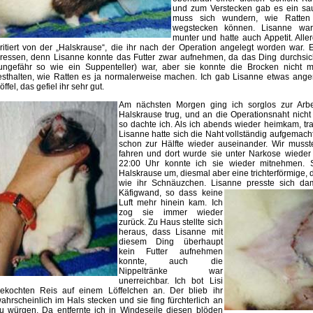
und zum Verstecken gab es ein sa
muss sich wundern, wie Ratten 
wegstecken können. Lisanne war
munter und hatte auch Appetit. Alle
rritiert von der „Halskrause“, die ihr nach der Operation angelegt worden war
ressen, denn Lisanne konnte das Futter zwar aufnehmen, da das Ding durchsich
ungefähr so wie ein Suppenteller) war, aber sie konnte die Brocken nicht m
esthalten, wie Ratten es ja normalerweise machen. Ich gab Lisanne etwas ange
öffel, das gefiel ihr sehr gut.
Am nächsten Morgen ging ich sorglos zur Arbe
Halskrause trug, und an die Operationsnaht nic
so dachte ich. Als ich abends wieder heimkam, tra
Lisanne hatte sich die Naht vollständig aufgemach
schon zur Hälfte wieder auseinander. Wir mussten
fahren und dort wurde sie unter Narkose wiede
22:00 Uhr konnte ich sie wieder mitnehmen. S
Halskrause um, diesmal aber eine trichterförmige, d
wie ihr Schnäuzchen. Lisanne presste sich da
Käfigwand, so
dass keine
Luft mehr hinein kam. Ich
zog sie immer wieder
zurück. Zu Haus stellte sich
heraus, dass Lisanne mit
diesem Ding überhaupt
kein Futter aufnehmen
konnte, auch die
Nippeltränke war
unerreichbar. Ich bot Lisi
ekochten Reis auf einem Löffelchen an. Der blieb ihr
ahrscheinlich im Hals stecken und sie fing fürchterlich an
u würgen. Da entfernte ich in Windeseile diesen blöden