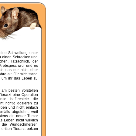
eine Schwellung unter
m einen Schrecken und
hen. Tatsächlich, der
n Krebsgeschwür und es
ch das nur nicht eher
re alt. Für mich stand
e, um ihr das Leben zu
e am besten vorstellen
Tierarzt eine Operation
ste befürchtete die
t richtig dosieren zu
eben und nicht einfach
nfalls abgelehnt, weil
stens ein neuer Tumor
 Leben nicht wirklich
ch die Wundschmerzen
dritten Tierarzt bekam