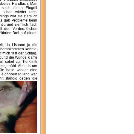
uberes Handtuch. Man
solch einen Eingriff
 schon wieder recht
rdings war sie ziemlich
. Es gab Probleme beim
tig und ziemlich flach
it den Vorderpfötchen
rührten Brei auf einem
it, da Lisanne ja die
ht herankommen konnte,
f mich fast der Schlag.
t und die Wunde klaffte
 sofort zur Tierklinik
r zugenäht. Abends um
ie hatte wieder eine
ie doppelt so lang war,
mit ständig gegen die