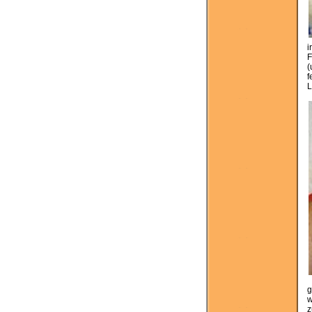
i
F
(
f
L
g
w
z