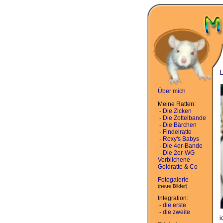
L
Über mich
Meine Ratten:
-
Die Zicken
-
Die Zottelbande
-
Die Bärchen
-
Findelratte
-
Roxy's Babys
-
Die 4er-Bande
-
Die 2er-WG
Verblichene
Goldratte & Co
Fotogalerie
(neue Bilder)
Integration:
-
die erste
-
die zweite
i