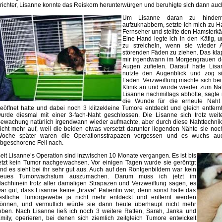
richter, Lisanne konnte das Reiskorn herunterwürgen und beruhigte sich dann au
Um Lisanne daran zu hindern
aufzuknabbern, setzte ich mich zu H
Fernseher und stellte den Hamsterkäf
Eine Hand legte ich in den Käfig,
zu streicheln, wenn sie wieder A
störenden Fäden zu ziehen. Das klap
mir irgendwann im Morgengrauen do
Augen zufielen. Darauf hatte Lisa
nutzte den Augenblick und zog si
Fäden. Verzweiflung machte sich bei mi
Klinik an und wurde wieder zum Nähe
Lisanne nachmittags abholte, sagte m
die Wunde für die erneute Naht 
eöffnet hatte und dabei noch 3 klitzekleine Tumore entdeckt und gleich entfer
urde diesmal mit einer 3-fach-Naht geschlossen. Die Lisanne sich trotz weit
ewachung natürlich irgendwann wieder aufmachte, aber durch diese Nahttechnik
icht mehr auf, weil die beiden etwas versetzt darunter liegenden Nähte sie no
oche später waren die Operationsstrapazen vergessen und es wuchs au
bgeschorene Fell nach.
eit Lisanne’s Operation sind inzwischen 10 Monate vergangen. Es ist bis
etzt kein Tumor nachgewachsen. Vor einigen Tagen wurde sie geröntgt
nd es sieht bei ihr sehr gut aus. Auch auf den Röntgenbildern war kein
eues Tumorwachstum auszumachen. Darum muss ich jetzt im
achhinein trotz aller damaligen Strapazen und Verzweiflung sagen, es
ar gut, dass Lisanne keine „brave“ Patientin war, denn sonst hätte das
estliche Tumorgewebe ja nicht mehr entdeckt und entfernt werden
önnen, und vermutlich würde sie dann heute überhaupt nicht mehr
eben. Nach Lisanne ließ ich noch 3 weitere Ratten, Sarah, Janka und
mily, operieren, bei denen sich ziemlich zeitgleich Tumore entwickelt