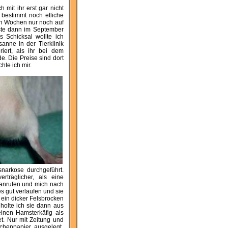
 mit ihr erst gar nicht
 bestimmt noch etliche
en Wochen nur noch auf
ste dann im September
s Schicksal wollte ich
anne in der Tierklinik
iert, als ihr bei dem
e. Die Preise sind dort
hte ich mir.
snarkose durchgeführt.
erträglicher, als eine
h anrufen und mich nach
s gut verlaufen und sie
 ein dicker Felsbrocken
holte ich sie dann aus
einen Hamsterkäfig als
et. Nur mit Zeitung und
chenpapier ausgelegt,