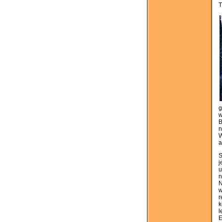
T
g
w
B
n
W
a
S
j
u
n
N
w
r
k
l
E