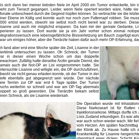
ls sich dann bei meiner liebsten Nele im April 2000 ein Tumor entwickelte, bin ich
ehr zum Tierarzt gegangen. Leider, wenn Nele operiert worden wäre, hätte sie
onate unbeschwert durch die Gegend hüpfen können. So verbrachte sie die letzt
iner Ebene im Käfig und konnte auch nur noch zum Futternapf robben. Sie mus
000 erlöst werden, obwohl sie selbst noch nicht bereit war zu sterben. Diese
isanne und auch mir möglichst ersparen. Da kam mir der geniale Gedanke, Lis
perieren zu lassen. Dort wurde sie ja ein Jahr vorher schon einmal notoper
ntegrationsversuch eine lebensgefährliche Bissverletzung am Bauch zugefügt wurd
war um einiges höher, aber die Tierärzte haben dafür auch mehr OP-Erfahrung, dac
ch fand aber erst eine Woche später die Zeit, Lisanne in der
ierklinik untersuchen zu lassen. Oh Schreck; der Tumor
ar in dieser einen Woche schon um das doppelte
ewachsen. Zufällig hatte dieselbe Ärztin gerade Dienst, die
amals auch die Not-OP an Lisi vorgenommen hatte. Sie
ntersuchte Lisanne und willigte ein, die OP durchzuführen,
bwohl sie nicht genau ertasten konnte, ob der Tumor in der
iefe ebenfalls gut abgegrenzt sein würde. Der nächste
reie Termin zur OP war erst 6 Tage später. Der Tumor
uchs weiterhin so schnell und war am OP-Tag abermals
oppelt so groß geworden. Die Tierärztin bekam selbst
inen Schreck, als sie Lisanne wiedersah.
Die Operation wurde mit Inhalation
Diese Narkoseart ist für Ratten v
Injektionsnarkose. Mittags durfte ic
Lisis Zustand erkundigen. Es war alle
war auch schon wieder wach. Mir fiel
vom Herzen. Am späten Nachmittag 
der Klinik ab. Zu Hause hatte ich 
Krankenkäfig für Lisanne hergericht
obendrauf einer dicken Schicht Kü