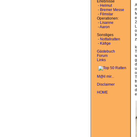
Erlebnisse
A
-
Helmut
m
-
Bremer Messe
M
-
Filmstar
e
Operationen:
2
-
Lisanne
L
-
Aaron
o
Sonstiges
I
-
Notfallratten
z
-
Käfige
I
Gästebuch
T
Forum
w
Links
g
d
u
o
M@il mir...
T
f
Disclaimer
w
d
HOME
e