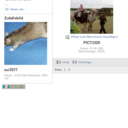
...
20. Hinter der ...
Zufallsbild
Photo zum Warenkorb hinzufügen
PICT1529
Datum: 07.06.2009
Betrachtungen: 28320
erste
vorherige
evi3577
Seite:
1
2
Datum: 16.09.2004
Betrachtet: 8581
mal