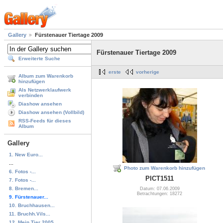
Gallery
Fürstenauer Tiertage 2009
Fürstenauer Tiertage 2009
Erweiterte Suche
erste
vorherige
Album zum Warenkorb
hinzufügen
Als Netzwerklaufwerk
verbinden
Diashow ansehen
Diashow ansehen (Vollbild)
RSS-Feeds für dieses
Album
Gallery
1. New Euro...
...
Photo zum Warenkorb hinzufügen
6. Fotos -...
PICT1511
7. Fotos -...
8. Bremen...
Datum: 07.06.2009
Betrachtungen: 18272
9. Fürstenauer...
10. Bruchhausen...
11. Bruchh.Vils...
12. Mein Tier 2005