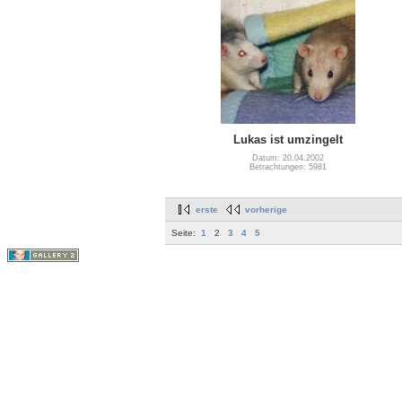
Lukas ist umzingelt
Datum: 20.04.2002
Betrachtungen: 5981
erste
vorherige
Seite:
1
2
3
4
5