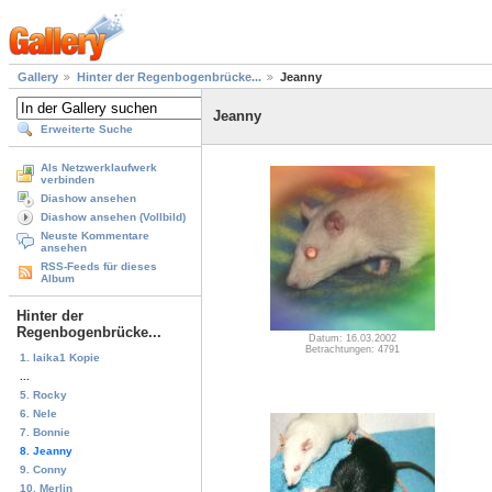
Gallery
Hinter der Regenbogenbrücke...
Jeanny
Jeanny
Erweiterte Suche
Als Netzwerklaufwerk
verbinden
Diashow ansehen
Diashow ansehen (Vollbild)
Neuste Kommentare
ansehen
RSS-Feeds für dieses
Album
Hinter der
Regenbogenbrücke...
Datum: 16.03.2002
Betrachtungen: 4791
1. laika1 Kopie
...
5. Rocky
6. Nele
7. Bonnie
8. Jeanny
9. Conny
10. Merlin