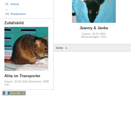
11. Joana
...
13. Pünktchen
Zufallsbild
Jeanny & Janka
Datum: 16.03.2002
Betrachtungen: 5113
Seite:
1
Alita im Transporter
Datum: 20.04.2002
Betrachtet: 5598
mal