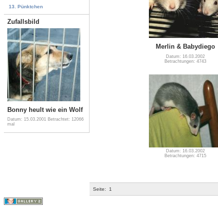
13. Pünktchen
Zufallsbild
Merlin & Babydiego
Datum: 16.03.2002
Betrachtungen: 4743
Bonny heult wie ein Wolf
Datum: 15.03.2001
Betrachtet: 12066
mal
Datum: 16.03.2002
Betrachtungen: 4715
Seite:
1