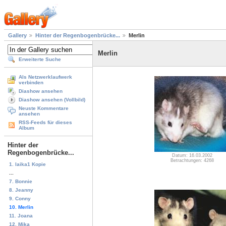
Gallery
Hinter der Regenbogenbrücke...
Merlin
Merlin
Erweiterte Suche
Als Netzwerklaufwerk
verbinden
Diashow ansehen
Diashow ansehen (Vollbild)
Neuste Kommentare
ansehen
RSS-Feeds für dieses
Album
Hinter der
Regenbogenbrücke...
Datum: 16.03.2002
Betrachtungen: 4268
1. laika1 Kopie
...
7. Bonnie
8. Jeanny
9. Conny
10. Merlin
11. Joana
12. Mika