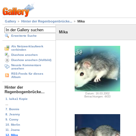
Gallery
Hinter der Regenbogenbrücke...
Mika
Mika
Erweiterte Suche
Als Netzwerklaufwerk
verbinden
Diashow ansehen
Diashow ansehen (Vollbild)
Neuste Kommentare
ansehen
RSS-Feeds für dieses
Album
Hinter der
Regenbogenbrücke...
Datum: 16.03.2002
Betrachtungen: 4433
1. laika1 Kopie
...
7. Bonnie
8. Jeanny
9. Conny
10. Merlin
11. Joana
12. Mika