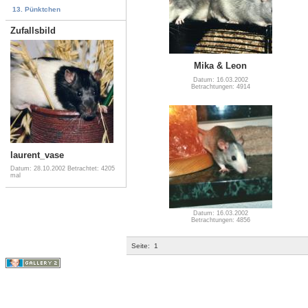
13. Pünktchen
Zufallsbild
Mika & Leon
Datum: 16.03.2002
Betrachtungen: 4914
laurent_vase
Datum: 28.10.2002
Betrachtet: 4205
mal
Datum: 16.03.2002
Betrachtungen: 4856
Seite:
1