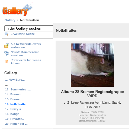
Gallery
Notfallratten
Notfallratten
Erweiterte Suche
Als Netzwerklaufwerk
verbinden
Neuste Kommentare
ansehen
RSS-Feeds für dieses
Album
Gallery
1. New Euro...
...
13. Sommerfest ...
Album: 28 Bremen Regionalgruppe
14. Bremer...
VdRD
15. Bremer...
z. Z. keine Ratten zur Vermittlung, Stand:
16. Notfallratten
01.07.2017
17. Crazy´s...
Datum: 03.07.2005
18. Käfige
Besitzer: Rattenmutter
Größe: 16 Elemente
19. Privater...
Betrachtungen: 16409
20. Hinter der ...