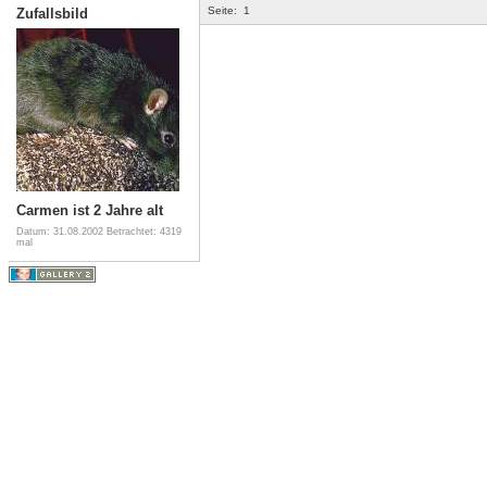
Seite:
1
Zufallsbild
Carmen ist 2 Jahre alt
Datum: 31.08.2002
Betrachtet: 4319
mal